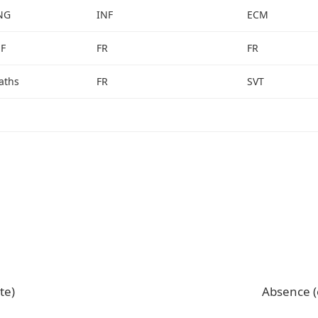
NG
INF
ECM
NF
FR
FR
aths
FR
SVT
te)
Absence (