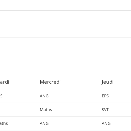
ardi
Mercredi
Jeudi
PS
ANG
EPS
R
Maths
SVT
aths
ANG
ANG